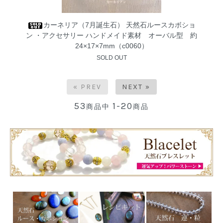
カーネリア（7月誕生石） 天然石ルースカボショ
ン ・アクセサリー ハンドメイド素材 オーバル型 約
24×17×7mm（c0060）
SOLD OUT
« PREV
NEXT »
53
1-20
商品中
商品