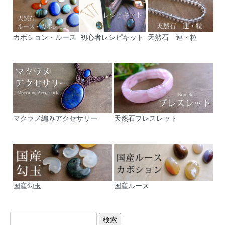
カボション・ルース
初心者レシピキット
天然石 連・粒
マクラメ編みアクセサリー
天然石ブレスレット
国産勾玉
国産ルース