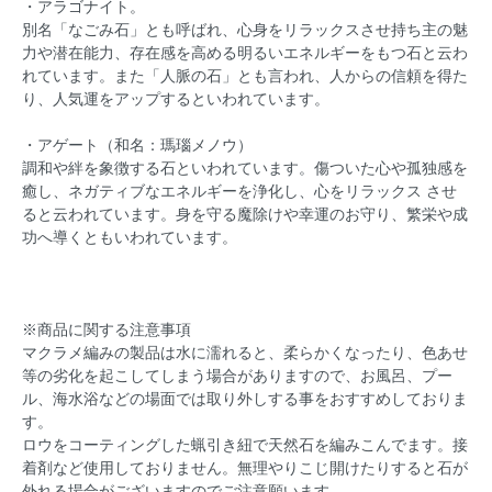
・アラゴナイト。
別名「なごみ石」とも呼ばれ、心身をリラックスさせ持ち主の魅
力や潜在能力、存在感を高める明るいエネルギーをもつ石と云わ
れています。また「人脈の石」とも言われ、人からの信頼を得た
り、人気運をアップするといわれています。
・アゲート（和名：瑪瑙メノウ）
調和や絆を象徴する石といわれています。傷ついた心や孤独感を
癒し、ネガティブなエネルギーを浄化し、心をリラックス させ
ると云われています。身を守る魔除けや幸運のお守り、繁栄や成
功へ導くともいわれています。
※商品に関する注意事項
マクラメ編みの製品は水に濡れると、柔らかくなったり、色あせ
等の劣化を起こしてしまう場合がありますので、お風呂、プー
ル、海水浴などの場面では取り外しする事をおすすめしておりま
す。
ロウをコーティングした蝋引き紐で天然石を編みこんでます。接
着剤など使用しておりません。無理やりこじ開けたりすると石が
外れる場合がございますのでご注意願います。