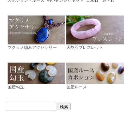
カボション・ルース
初心者レシピキット
天然石 連・粒
マクラメ編みアクセサリー
天然石ブレスレット
国産勾玉
国産ルース